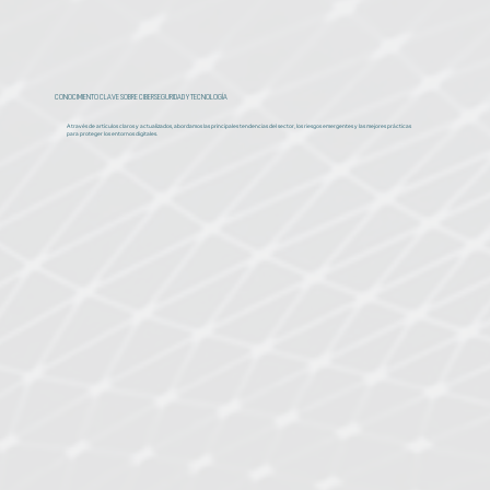
CONOCIMIENTO CLAVE SOBRE CIBERSEGURIDAD Y TECNOLOGÍA
A través de artículos claros y actualizados, abordamos las principales tendencias del sector, los riesgos emergentes y las mejores prácticas
para proteger los entornos digitales.