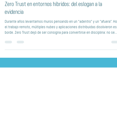
Ciberseguridad
Zero Trust en entornos híbridos: del eslogan a la
evidencia
Durante años levantamos muros pensando en un “adentro” y un “afuera”. Ho
el trabajo remoto, múltiples nubes y aplicaciones distribuidas disolvieron e
borde. Zero Trust dejó de ser consigna para convertirse en disciplina: no se
confía por defecto y se verifica de forma continua a los usuarios, dispositivo
software, concediendo el mínimo acceso necesario a cada recurso. Esto es,
esencia, lo que describe el NIST en su guía SP 800-207 de Arquitectura de
Confianza Cero: