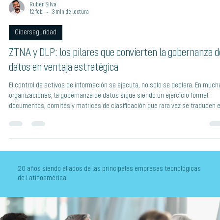
Rubén Silva
12 feb
3 min de lectura
Ciberseguridad
ZTNA y DLP: los pilares que convierten la gobernanza d
datos en ventaja estratégica
El control de activos de información se ejecuta, no solo se declara. En much
organizaciones, la gobernanza de datos sigue siendo un ejercicio formal:
documentos, comités y matrices de clasificación que rara vez se traducen 
acción efectiva. El verdadero riesgo no reside en la ausencia de políticas, si
en la incapacidad de aplicarlas en tiempo real. Cuando ZTNA y Data Loss
Prevention (DLP) se combinan, dejan de ser solo herramientas de seguridad:
transforman en pilare
20 años siendo aliados de las principales empresas tecnológicas
de Latinoamérica