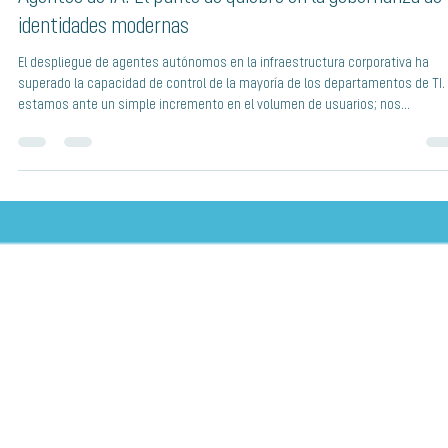
Identidades
Agentes de IA: El punto de quiebre en la gobernanza de
identidades modernas
El despliegue de agentes autónomos en la infraestructura corporativa ha
superado la capacidad de control de la mayoría de los departamentos de TI.
estamos ante un simple incremento en el volumen de usuarios; nos
enfrentamos a una mutación de la superficie de ataque donde el 82% de las
empresas ya operan con agentes de IA, pero solo el 44% ha implementado
políticas de gobernanza para gestionarlos. Como responsables de la
arquitectura técnica, debemos reconocer que el «Shado