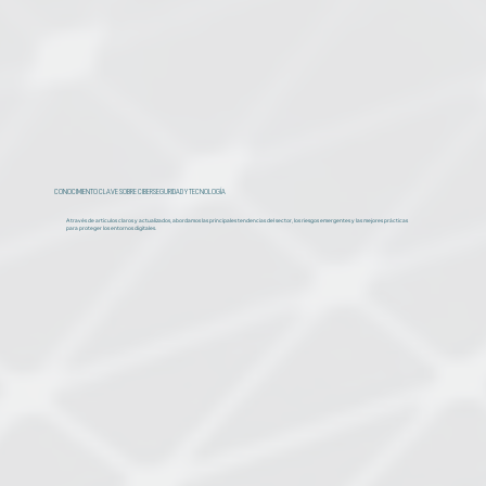
CONOCIMIENTO CLAVE SOBRE CIBERSEGURIDAD Y TECNOLOGÍA
A través de artículos claros y actualizados, abordamos las principales tendencias del sector, los riesgos emergentes y las mejores prácticas
para proteger los entornos digitales.